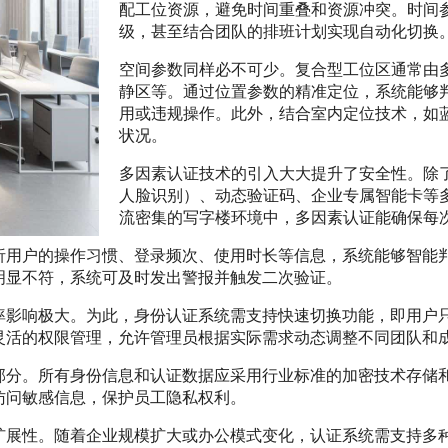
配工位资源，避免时间重叠和资源冲突。时间
级，甚至结合团队的排班计划实现自动化切换
空间参数同样必不可少。复合型工位区通常由
静区等。通过位置参数的精准定位，系统能够
用或违规操作。此外，结合室内定位技术，如蓝
状况。
多因素认证技术的引入大大提升了安全性。除
人脸识别）、动态验证码、企业专属智能卡等
流密集的写字楼环境中，多因素认证能确保每
析用户的操作习惯、登录频次、使用时长等信息，系统能够智能
明显不符，系统可及时发出警报并触发二次验证。
率影响极大。为此，身份认证系统需支持快速切换功能，即用户
灵活的权限管理，允许管理员根据实际需求动态调整不同团队和
部分。所有身份信息和认证数据应采用行业标准的加密技术存储
访问敏感信息，保护员工隐私权利。
扩展性。随着企业规模扩大或办公模式变化，认证系统需支持多